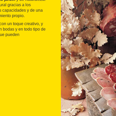
ral gracias a los
as capacidades y de una
miento propio.
con un toque creativo, y
n bodas y en todo tipo de
 que pueden