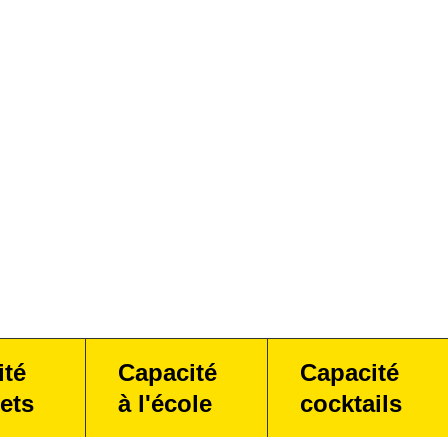
ité
Capacité
Capacité
ets
à l'école
cocktails