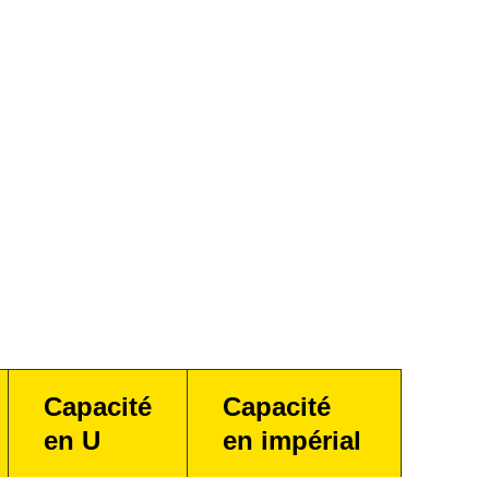
Capacité
Capacité
en U
en impérial