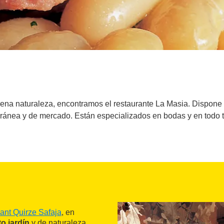
lena naturaleza, encontramos el restaurante La Masia. Dispone
rránea y de mercado. Están especializados en bodas y en todo t
ant Quirze Safaja
, en
o jardín
y de naturaleza.