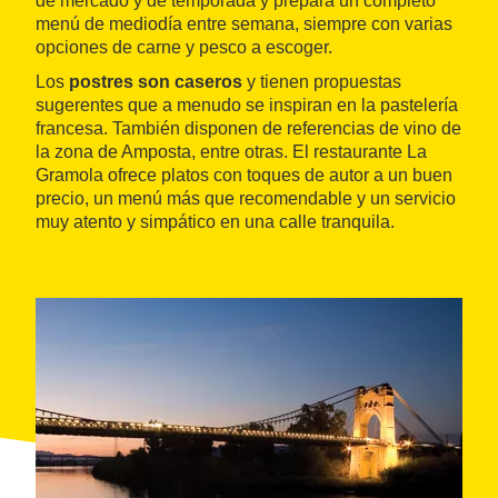
de mercado y de temporada y prepara un completo
menú de mediodía entre semana, siempre con varias
opciones de carne y pesco a escoger.
Los
postres son caseros
y tienen propuestas
sugerentes que a menudo se inspiran en la pastelería
francesa. También disponen de referencias de vino de
la zona de Amposta, entre otras. El restaurante La
Gramola ofrece platos con toques de autor a un buen
precio, un menú más que recomendable y un servicio
muy atento y simpático en una calle tranquila.