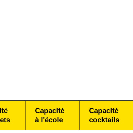
ité
Capacité
Capacité
ets
à l'école
cocktails