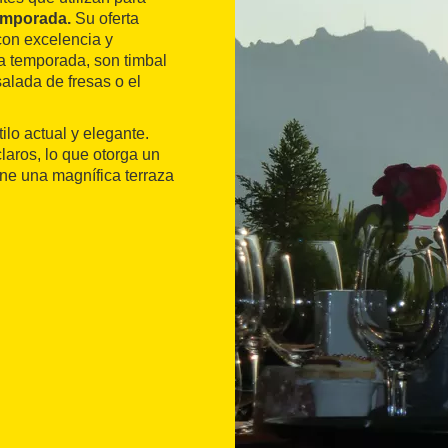
emporada.
Su oferta
on excelencia y
la temporada, son timbal
alada de fresas o el
ilo actual y elegante.
laros, lo que otorga un
ne una magnífica terraza