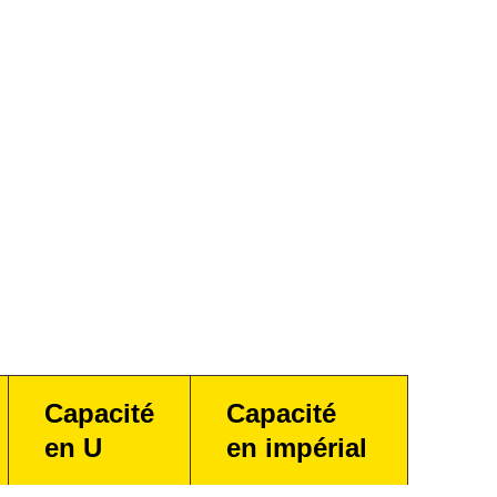
Capacité
Capacité
en U
en impérial