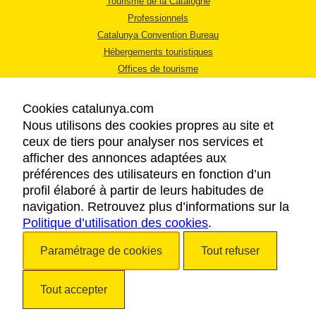
Tourisme de la Catalogne
Professionnels
Catalunya Convention Bureau
Hébergements touristiques
Offices de tourisme
Cookies catalunya.com
Nous utilisons des cookies propres au site et
ceux de tiers pour analyser nos services et
afficher des annonces adaptées aux
MENTIONS LÉGALES
préférences des utilisateurs en fonction d’un
RÈGLES DE CONFIDENTIALITÉ
profil élaboré à partir de leurs habitudes de
COOKIES
navigation. Retrouvez plus d’informations sur la
Politique d’utilisation des cookies
ACCESSIBILITÉ
.
Paramétrage de cookies
Tout refuser
Copyright © 2026. Tourisme de la Catalogne. Tous droits réservés.
Tout accepter