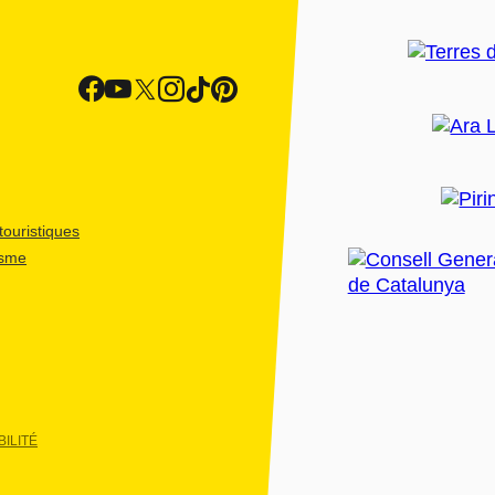
ouristiques
isme
ILITÉ