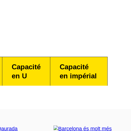
Capacité
Capacité
en U
en impérial