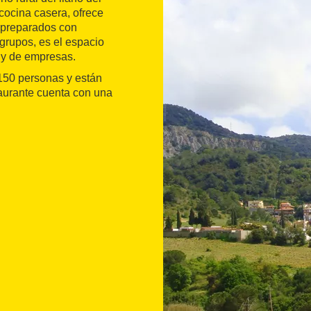
 cocina casera, ofrece
 preparados con
grupos, es el espacio
s y de empresas.
150 personas y están
aurante cuenta con una