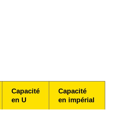
Capacité
Capacité
en U
en impérial