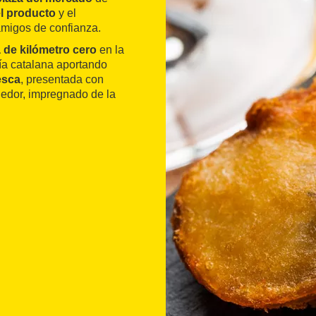
l producto
y el
amigos de confianza.
a de kilómetro cero
en la
mía catalana aportando
esca
, presentada con
gedor, impregnado de la