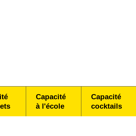
ité
Capacité
Capacité
ets
à l'école
cocktails