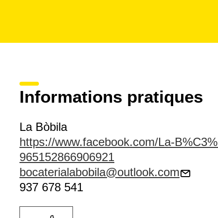
Informations pratiques
La Bòbila
https://www.facebook.com/La-B%C3%B
965152866906921
bocaterialabobila@outlook.com
937 678 541