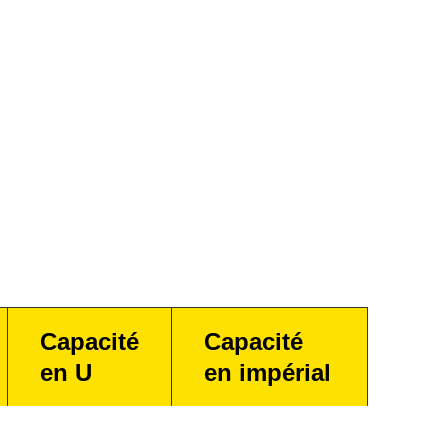
Capacité
Capacité
en U
en impérial