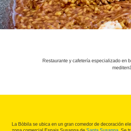
Restaurante y cafetería especializado en b
mediterrá
La Bòbila se ubica en un gran comedor de decoración el
zona comercial Espais Susanna de
Santa Susanna
. Se t