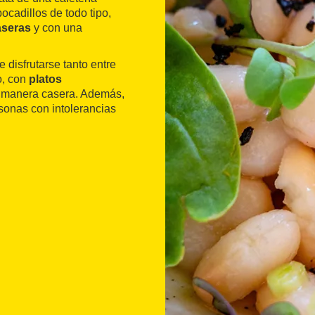
cadillos de todo tipo,
aseras
y con una
 disfrutarse tanto entre
o, con
platos
e manera casera. Además,
sonas con intolerancias