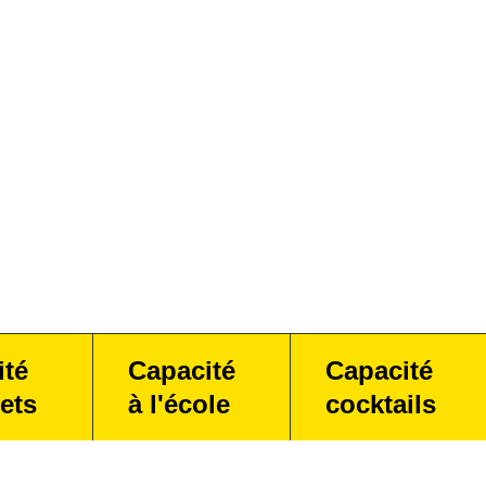
ité
Capacité
Capacité
ets
à l'école
cocktails