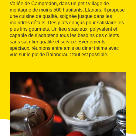
Vallée de Camprodon, dans un petit village de
montagne de moins 500 habitants, Llanars. Il propose
une cuisine de qualité, soignée jusque dans les
moindres détails. Des plats conçus pour satisfaire les
plus fins gourmets. Un lieu spacieux, polyvalent et
capable de s'adapter à tous les besoins des clients
sans sacrifier qualité et service. Événements
spéciaux, réunions entre amis ou dîner intime avec
vue sur le pic de Balandrau : tout est possible.