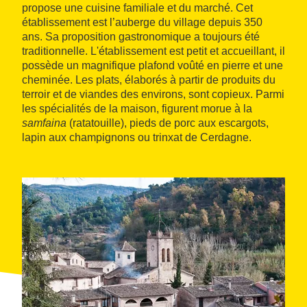
propose une cuisine familiale et du marché. Cet
établissement est l’auberge du village depuis 350
ans. Sa proposition gastronomique a toujours été
traditionnelle. L'établissement est petit et accueillant, il
possède un magnifique plafond voûté en pierre et une
cheminée. Les plats, élaborés à partir de produits du
terroir et de viandes des environs, sont copieux. Parmi
les spécialités de la maison, figurent morue à la
samfaina
(ratatouille), pieds de porc aux escargots,
lapin aux champignons ou trinxat de Cerdagne.