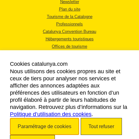
Newsletter
Plan du site
Tourisme de la Catalogne
Professionnels
Catalunya Convention Bureau
Hébergements touristiques
Offices de tourisme
Cookies catalunya.com
Nous utilisons des cookies propres au site et
ceux de tiers pour analyser nos services et
afficher des annonces adaptées aux
MENTIONS LÉGALES
préférences des utilisateurs en fonction d’un
RÈGLES DE CONFIDENTIALITÉ
profil élaboré à partir de leurs habitudes de
COOKIES
navigation. Retrouvez plus d’informations sur la
Politique d’utilisation des cookies
ACCESSIBILITÉ
.
Paramétrage de cookies
Tout refuser
Copyright © 2026. Tourisme de la Catalogne. Tous droits réservés.