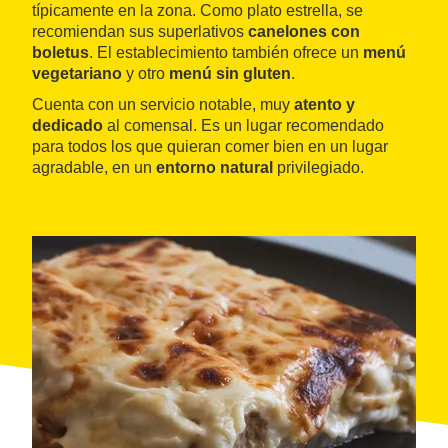
típicamente en la zona. Como plato estrella, se
recomiendan sus superlativos
canelones con
boletus
. El establecimiento también ofrece un
menú
vegetariano
y otro
menú sin gluten
.
Cuenta con un servicio notable, muy
atento y
dedicado
al comensal. Es un lugar recomendado
para todos los que quieran comer bien en un lugar
agradable, en un
entorno natural
privilegiado.