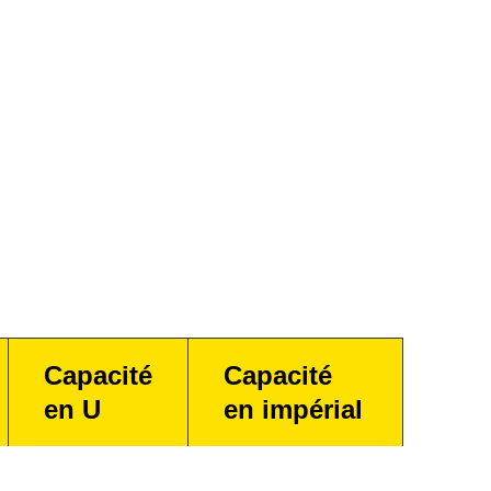
Capacité
Capacité
en U
en impérial