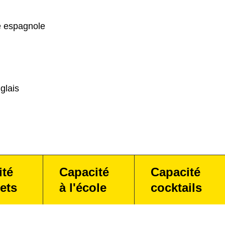
e espagnole
glais
ité
Capacité
Capacité
ets
à l'école
cocktails