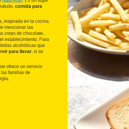
n
Naut Aran
. Es un lugar
ratuito,
comida para
a, inspirada en la cocina
de mencionar las
as creps de chocolate,
 el establecimiento. Para
ebidas alcohólicas que
rvir para llevar
, si se
ue ofrece un servicio
las familias de
rgía.