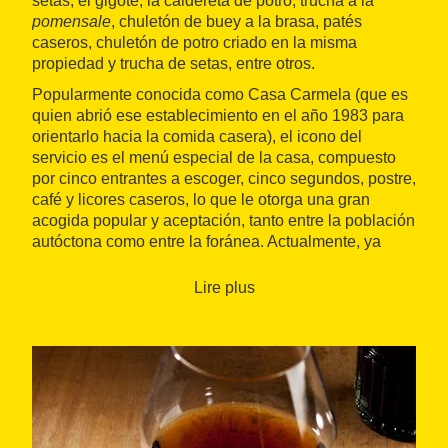
setas, el gigote, la caldereta de potro, trucha a la
pomensale
, chuletón de buey a la brasa, patés
caseros, chuletón de potro criado en la misma
propiedad y trucha de setas, entre otros.
Popularmente conocida como Casa Carmela (que es
quien abrió ese establecimiento en el año 1983 para
orientarlo hacia la comida casera), el icono del
servicio es el menú especial de la casa, compuesto
por cinco entrantes a escoger, cinco segundos, postre,
café y licores caseros, lo que le otorga una gran
acogida popular y aceptación, tanto entre la población
autóctona como entre la foránea. Actualmente, ya
trabaja en él la segunda generación, que continúa
aplicando los mismos principios de servicio y criterio
Lire plus
aplicado por Carmela: una cocina casera de
calidad,
cantidad y buen precio
.