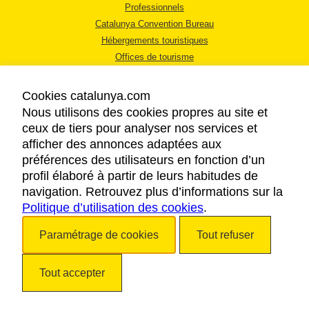
Professionnels
Catalunya Convention Bureau
Hébergements touristiques
Offices de tourisme
Cookies catalunya.com
Nous utilisons des cookies propres au site et
ceux de tiers pour analyser nos services et
afficher des annonces adaptées aux
MENTIONS LÉGALES
préférences des utilisateurs en fonction d’un
RÈGLES DE CONFIDENTIALITÉ
profil élaboré à partir de leurs habitudes de
COOKIES
navigation. Retrouvez plus d’informations sur la
Politique d’utilisation des cookies
ACCESSIBILITÉ
.
Paramétrage de cookies
Tout refuser
Copyright © 2026. Tourisme de la Catalogne. Tous droits réservés.
Tout accepter