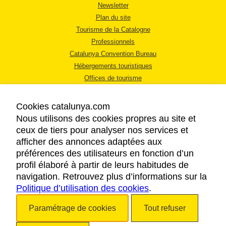
Newsletter
Plan du site
Tourisme de la Catalogne
Professionnels
Catalunya Convention Bureau
Hébergements touristiques
Offices de tourisme
Cookies catalunya.com
Nous utilisons des cookies propres au site et
ceux de tiers pour analyser nos services et
afficher des annonces adaptées aux
MENTIONS LÉGALES
préférences des utilisateurs en fonction d’un
RÈGLES DE CONFIDENTIALITÉ
profil élaboré à partir de leurs habitudes de
COOKIES
navigation. Retrouvez plus d’informations sur la
Politique d’utilisation des cookies
ACCESSIBILITÉ
.
Paramétrage de cookies
Tout refuser
Copyright © 2026. Tourisme de la Catalogne. Tous droits réservés.