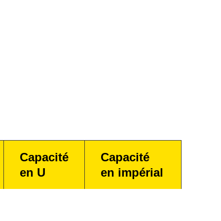
Capacité
Capacité
en U
en impérial