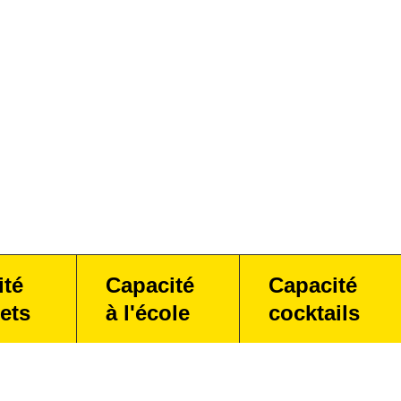
ité
Capacité
Capacité
ets
à l'école
cocktails