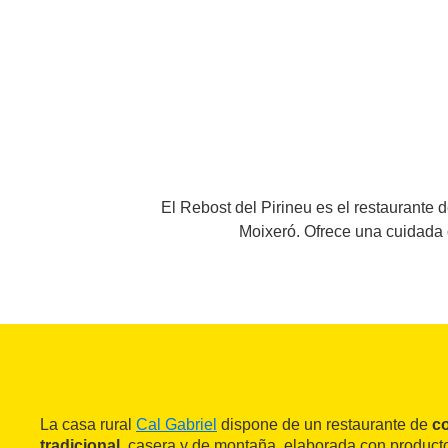
El Rebost del Pirineu es el restaurante 
Moixeró. Ofrece una cuidada 
La casa rural
Cal Gabriel
dispone de un restaurante de
co
tradicional
, casera y de montaña, elaborada con product