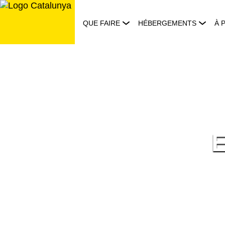
Aller
au
QUE FAIRE
HÉBERGEMENTS
À 
contenu
E