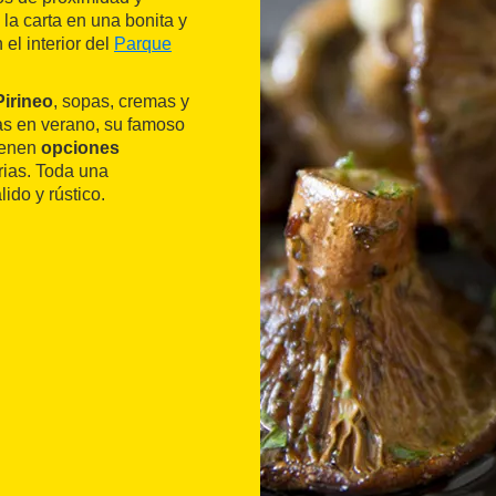
 la carta en una bonita y
n el interior del
Parque
Pirineo
, sopas, cremas y
cas en verano, su famoso
ienen
opciones
rias. Toda una
do y rústico.