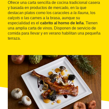
Ofrece una carta sencilla de cocina tradicional casera
y basada en productos de mercado, en la que
destacan platos como los caracoles
a la llauna
, los
calçots
o las carnes a la brasa, aunque su
especialidad es el
cabrito al horno de leña
. Tienen
una amplia carta de vinos. Disponen de servicio de
comida para llevar y en verano habilitan una pequeña
terraza.