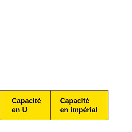
Capacité
Capacité
en U
en impérial