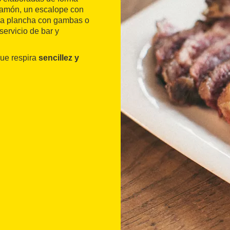
jamón, un escalope con
a la plancha con gambas o
servicio de bar y
que respira
sencillez y