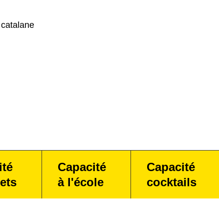
 catalane
ité
Capacité
Capacité
ets
à l'école
cocktails