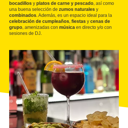
bocadillos
y
platos de carne y pescado
, así como
una buena selección de
zumos naturales
y
combinados
. Además, es un espacio ideal para la
celebración de cumpleaños
,
fiestas
y
cenas de
grupo
, amenizadas con
música
en directo y/o con
sesiones de DJ.