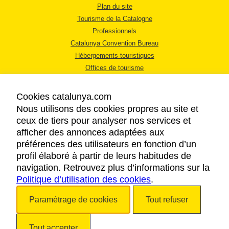
Plan du site
Tourisme de la Catalogne
Professionnels
Catalunya Convention Bureau
Hébergements touristiques
Offices de tourisme
Cookies catalunya.com
Nous utilisons des cookies propres au site et
ceux de tiers pour analyser nos services et
afficher des annonces adaptées aux
MENTIONS LÉGALES
préférences des utilisateurs en fonction d’un
RÈGLES DE CONFIDENTIALITÉ
profil élaboré à partir de leurs habitudes de
COOKIES
navigation. Retrouvez plus d’informations sur la
Politique d’utilisation des cookies
ACCESSIBILITÉ
.
Paramétrage de cookies
Tout refuser
Copyright © 2026. Tourisme de la Catalogne. Tous droits réservés.
Tout accepter