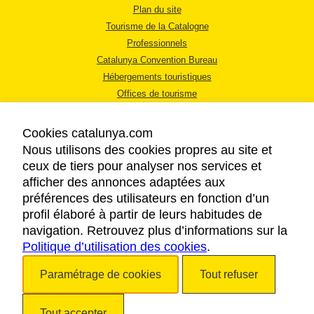
Plan du site
Tourisme de la Catalogne
Professionnels
Catalunya Convention Bureau
Hébergements touristiques
Offices de tourisme
Cookies catalunya.com
Nous utilisons des cookies propres au site et
ceux de tiers pour analyser nos services et
afficher des annonces adaptées aux
MENTIONS LÉGALES
préférences des utilisateurs en fonction d’un
RÈGLES DE CONFIDENTIALITÉ
profil élaboré à partir de leurs habitudes de
COOKIES
navigation. Retrouvez plus d’informations sur la
Politique d’utilisation des cookies
ACCESSIBILITÉ
.
Paramétrage de cookies
Tout refuser
Copyright © 2026. Tourisme de la Catalogne. Tous droits réservés.
Tout accepter