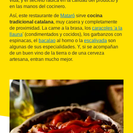
vida, y el secreto radica en la calidad del producto y
en las manos del cocinero.
Así, este restaurante de
Mataró
sirve
cocina
tradicional catalana
, muy casera y completamente
de proximidad. La carne a la brasa, los
caracoles 'a la
llauna
' (condimentados y cocidos), los garbanzos con
espinacas, el
bacalao
al horno o la
escalivada
son
algunas de sus especialidades. Y, si se acompañan
de un buen vino de la tierra o de una cerveza
artesana, entran mucho mejor.