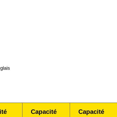
glais
ité
Capacité
Capacité