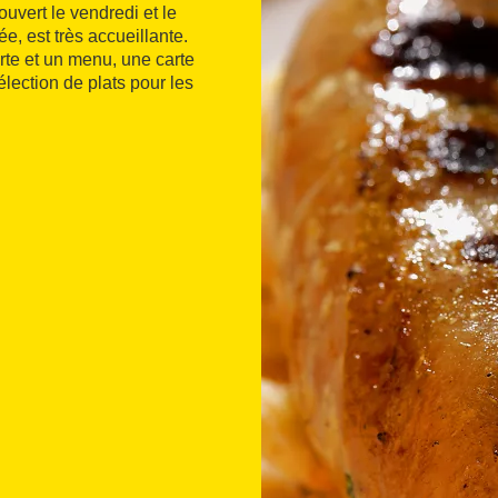
ouvert le vendredi et le
e, est très accueillante.
arte et un menu, une carte
lection de plats pour les