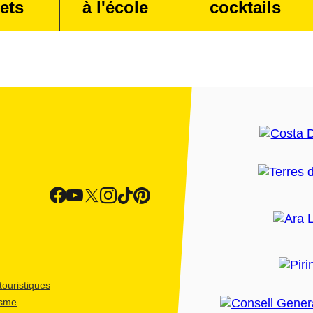
ets
à l'école
cocktails
ouristiques
isme