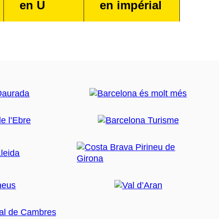
en U
en impérial