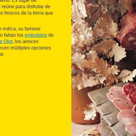
ueño. Es lugar de
reúne para disfrutar de
s frescos de la tierra que
e indica, su famoso
o faltan los
embutidos
de
e Olot
, los arroces
recen múltiples opciones
r.