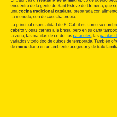
El Cabrit es un
restaurante familiar
típico de pueblo peq
encuentro de la gente de Sant Esteve de Llémena, que se 
una
cocina tradicional catalana
, preparada con alimento
, a menudo, son de cosecha propia.
La principal especialidad de El Cabrit es, como su nombr
cabrito
y otras carnes a la brasa, pero en su carta tampoc
la zona, las manitas de cerdo, los
caracoles
, las
patatas d
variados y todo tipo de guisos de temporada. También of
de
menú
diario en un ambiente acogedor y de trato familia