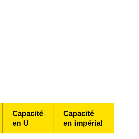
Capacité
Capacité
en U
en impérial