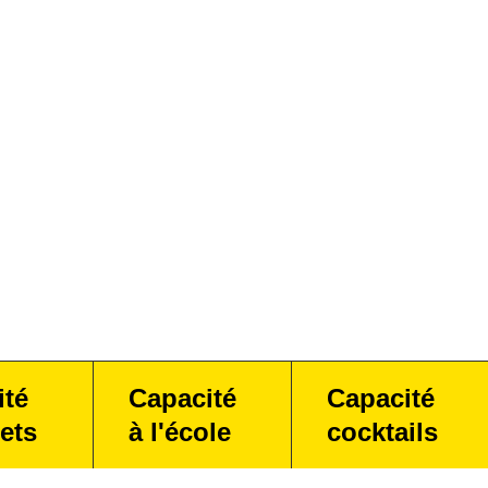
ité
Capacité
Capacité
ets
à l'école
cocktails