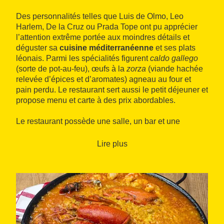
Des personnalités telles que Luis de Olmo, Leo
Harlem, De la Cruz ou Prada Tope ont pu apprécier
l’attention extrême portée aux moindres détails et
déguster sa
cuisine méditerranéenne
et ses plats
léonais. Parmi les spécialités figurent
caldo gallego
(sorte de pot-au-feu), œufs à la
zorza
(viande hachée
relevée d’épices et d’aromates) agneau au four et
pain perdu. Le restaurant sert aussi le petit déjeuner et
propose menu et carte à des prix abordables.
Le restaurant possède une salle, un bar et une
terrasse, pour les réunions familiales, dîners
romantiques ou banquets réunissant jusqu’à 60
Lire plus
personnes.