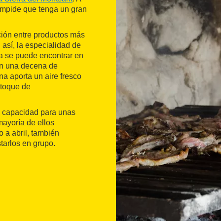
 impide que tenga un gran
ión entre productos más
 así, la especialidad de
ta se puede encontrar en
on una decena de
na aporta un aire fresco
 toque de
on capacidad para unas
mayoría de ellos
 a abril, también
tarlos en grupo.