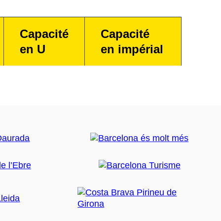
Capacité
Capacité
en U
en impérial