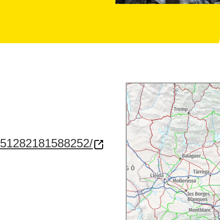
-851282181588252/