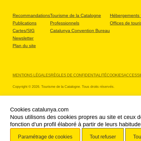
Recommandations
Tourisme de la Catalogne
Hébergements t
Publications
Professionnels
Offices de tour
Cartes/SIG
Catalunya Convention Bureau
Newsletter
Plan du site
MENTIONS LÉGALES
RÈGLES DE CONFIDENTIALITÉ
COOKIES
ACCESSIB
Copyright © 2026. Tourisme de la Catalogne. Tous droits réservés.
Cookies catalunya.com
Nous utilisons des cookies propres au site et ceux d
NOS PARTENAIRES
fonction d’un profil élaboré à partir de leurs habitu
Paramétrage de cookies
Tout refuser
Tou