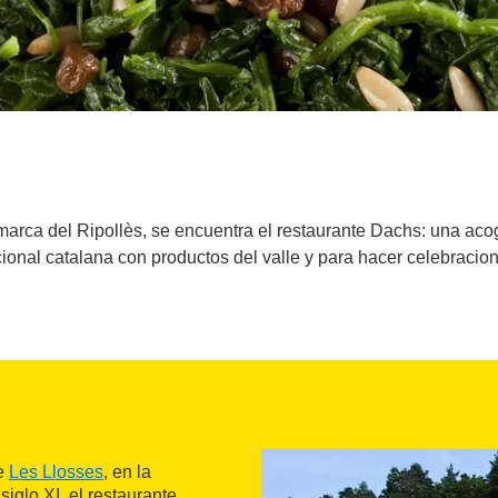
marca del Ripollès, se encuentra el restaurante Dachs: una acog
icional catalana con productos del valle y para hacer celebraci
de
Les Llosses
, en la
iglo XI, el restaurante