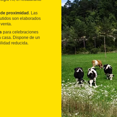
 de proximidad
. Las
butidos son elaborados
 venta.
s
para celebraciones
a casa. Dispone de un
lidad reducida.