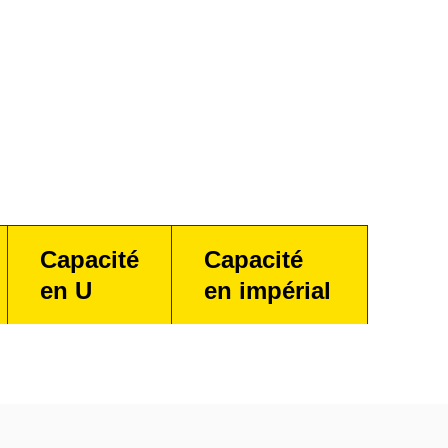
Capacité
Capacité
en U
en impérial