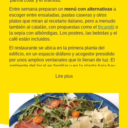
'panna cotta' y el tiramisú.
Entre semana preparan un
menú con alternativas
a
escoger entre ensaladas, pastas caseras y otros
platos que miran al recetario italiano, pero a menudo
también al catalán, con propuestas como el
fricandó
o
la sepia con albóndigas. Los postres, las bebidas y el
café están incluidos.
El restaurante se ubica en la primera planta del
edificio, en un espacio diáfano y acogedor presidido
por unos amplios ventanales que lo llenan de luz. El
ambiente del local es familiar y en la planta baja hay
una
pequeña tienda
donde preparan comida para
Lire plus
llevar.