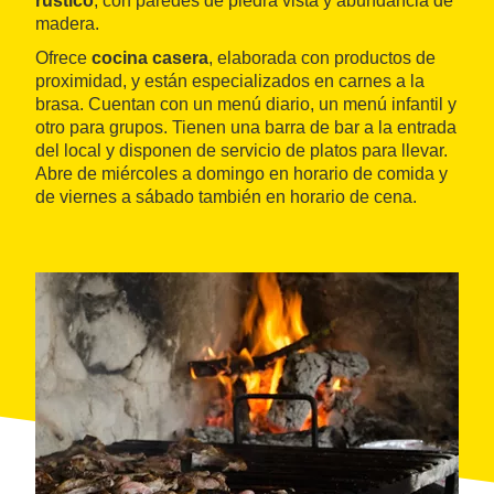
rústico
, con paredes de piedra vista y abundancia de
madera.
Ofrece
cocina casera
, elaborada con productos de
proximidad, y están especializados en carnes a la
brasa. Cuentan con un menú diario, un menú infantil y
otro para grupos. Tienen una barra de bar a la entrada
del local y disponen de servicio de platos para llevar.
Abre de miércoles a domingo en horario de comida y
de viernes a sábado también en horario de cena.