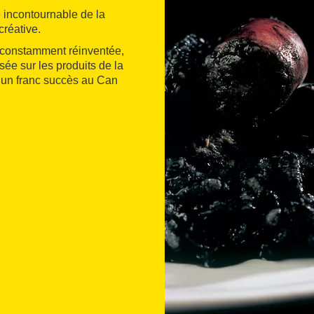
 incontournable de la
créative.
 constamment réinventée,
sée sur les produits de la
u un franc succès au Can