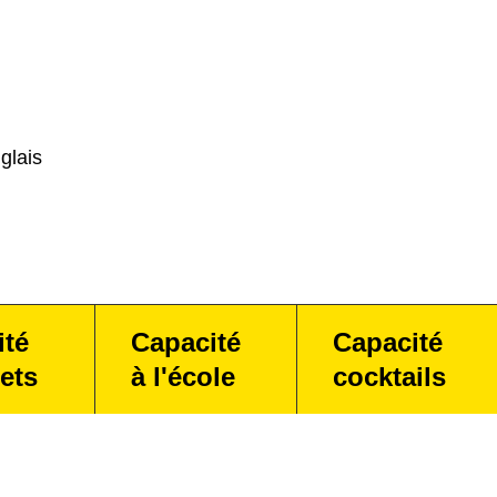
glais
ité
Capacité
Capacité
ets
à l'école
cocktails