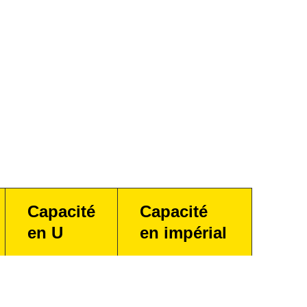
Capacité
Capacité
en U
en impérial