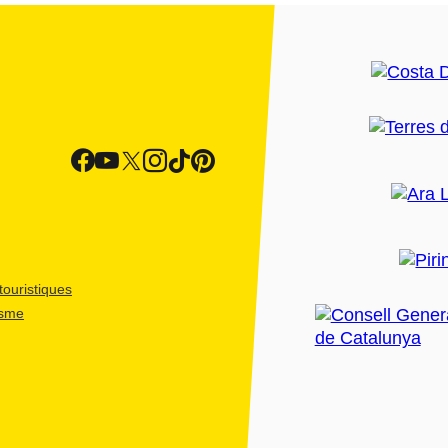
ouristiques
isme