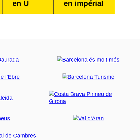
en U
en impérial