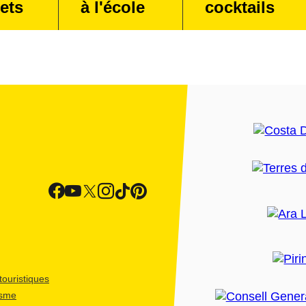
ets
à l'école
cocktails
ouristiques
isme