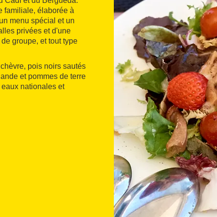
du Cadí et du Berguedà.
 familiale, élaborée à
, un menu spécial et un
lles privées et d'une
de groupe, et tout type
 chèvre, pois noirs sautés
 viande et pommes de terre
 eaux nationales et