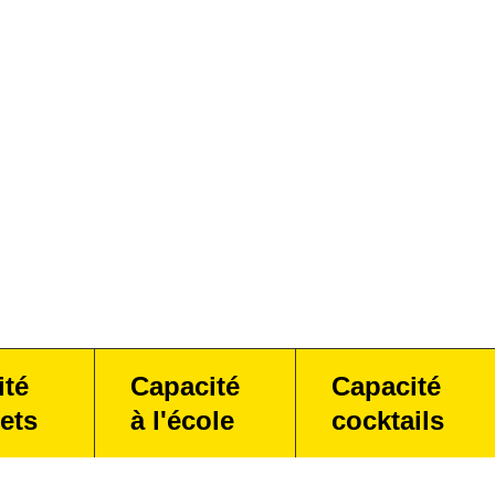
ité
Capacité
Capacité
ets
à l'école
cocktails