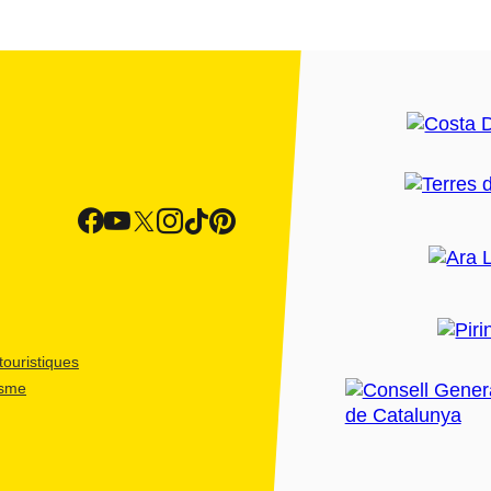
ouristiques
isme