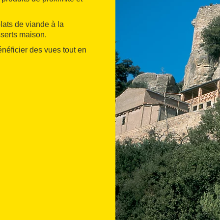
lats de viande à la
serts maison.
énéficier des vues tout en