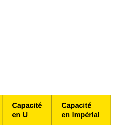
Capacité
Capacité
en U
en impérial