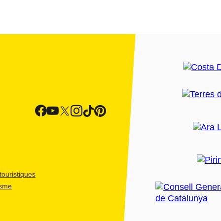
ouristiques
isme