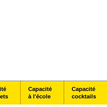
ité
Capacité
Capacité
ets
à l'école
cocktails