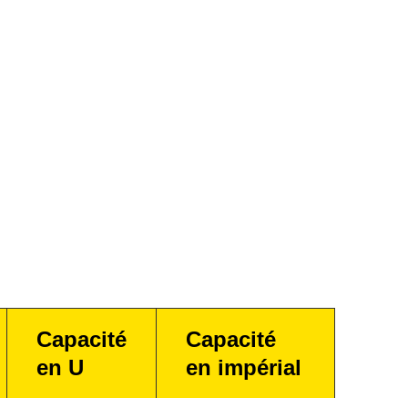
Capacité
Capacité
en U
en impérial