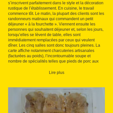
s’inscrivent parfaitement dans le style et la décoration
rustique de l’établissement. En cuisine, le travail
commence tôt. Le matin, la plupart des clients sont les
randonneurs matinaux qui commandent un petit
déjeuner « à la fourchette ». Viennent ensuite les
personnes qui souhaitent déjeuner et, selon les jours,
lorsqu’elles se lèvent de table, elles sont
immédiatement remplacées par ceux qui veulent
dîner. Les cinq salles sont donc toujours pleines. La
carte affiche notamment charcuteries artisanales
(facturées au poids), l’incontournable soupe et
nombre de spécialités telles que pieds de porc aux
raisins secs, joue de porc aux olives, canard, agneau,
et une grande variété de ragoûts et viandes à la
Lire plus
braise. Une offre classique de cuisine de montagne
qui allie qualité et portions généreuses.