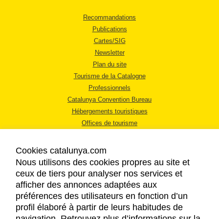
Recommandations
Publications
Cartes/SIG
Newsletter
Plan du site
Tourisme de la Catalogne
Professionnels
Catalunya Convention Bureau
Hébergements touristiques
Offices de tourisme
Cookies catalunya.com
Nous utilisons des cookies propres au site et
ceux de tiers pour analyser nos services et
afficher des annonces adaptées aux
MENTIONS LÉGALES
préférences des utilisateurs en fonction d’un
RÈGLES DE CONFIDENTIALITÉ
profil élaboré à partir de leurs habitudes de
COOKIES
navigation. Retrouvez plus d’informations sur la