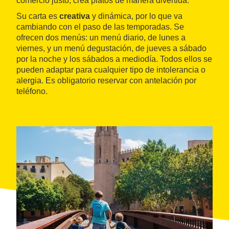
comercio justo, crea platos de manera divertida.
Su carta es
creativa
y dinámica, por lo que va
cambiando con el paso de las temporadas. Se
ofrecen dos menús: un menú diario, de lunes a
viernes, y un menú degustación, de jueves a sábado
por la noche y los sábados a mediodía. Todos ellos se
pueden adaptar para cualquier tipo de intolerancia o
alergia. Es obligatorio reservar con antelación por
teléfono.