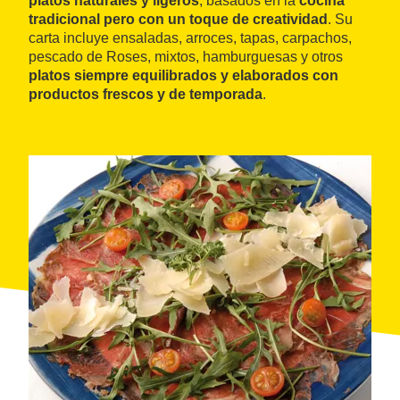
platos naturales y ligeros
, basados en la
cocina
tradicional pero con un toque de creatividad
. Su
carta incluye ensaladas, arroces, tapas, carpachos,
pescado de Roses, mixtos, hamburguesas y otros
platos siempre equilibrados y elaborados con
productos frescos y de temporada
.