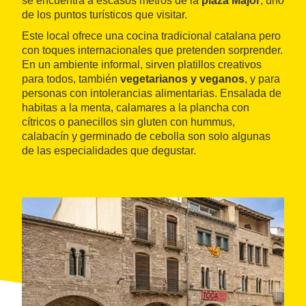
se encuentra a escasos metros de la
plaza Major
, uno
de los puntos turísticos que visitar.
Este local ofrece una cocina tradicional catalana pero
con toques internacionales que pretenden sorprender.
En un ambiente informal, sirven platillos creativos
para todos, también
vegetarianos y veganos
, y para
personas con intolerancias alimentarias. Ensalada de
habitas a la menta, calamares a la plancha con
cítricos o panecillos sin gluten con hummus,
calabacín y germinado de cebolla son solo algunas
de las especialidades que degustar.