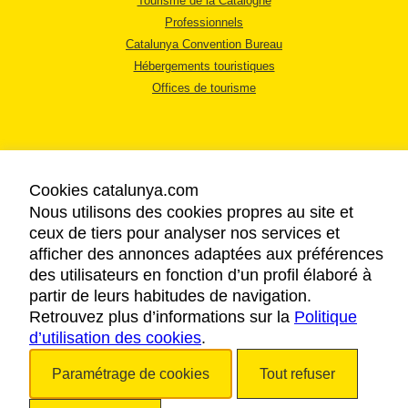
Tourisme de la Catalogne
Professionnels
Catalunya Convention Bureau
Hébergements touristiques
Offices de tourisme
Cookies catalunya.com
Nous utilisons des cookies propres au site et
MENTIONS LÉGALES
ceux de tiers pour analyser nos services et
RÈGLES DE CONFIDENTIALITÉ
afficher des annonces adaptées aux préférences
COOKIES
des utilisateurs en fonction d’un profil élaboré à
ACCESSIBILITÉ
partir de leurs habitudes de navigation.
Retrouvez plus d’informations sur la
Politique
d’utilisation des cookies
.
Copyright © 2026. Tourisme de la Catalogne. Tous droits réservés.
Paramétrage de cookies
Tout refuser