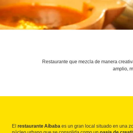
Restaurante que mezcla de manera creativa y
amplio, m
El
restaurante Aíbaba
es un gran local situado en una zo
núcleo urbano que se consolida como un
oasis de creat