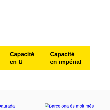
Capacité
Capacité
en U
en impérial