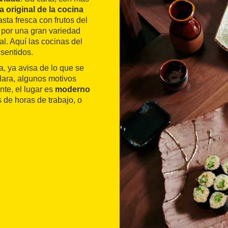
 original de la cocina
sta fresca con frutos del
 por una gran variedad
al. Aquí las cocinas del
sentidos.
a, ya avisa de lo que se
lara, algunos motivos
nte, el lugar es
moderno
de horas de trabajo, o