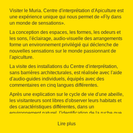
Visiter le Muria. Centre d'interprétation d'Apiculture est
une expérience unique qui nous permet de «Fly dans
un monde de sensations».
La conception des espaces, les formes, les odeurs et
les sons, l'éclairage, audio-visuelle des arrangements
forme un environnement privilégié qui déclenche de
nouvelles sensations sur le monde passionnant de
l'apiculture.
La visite des installations du Centre d'interprétation,
sans barrières architecturales, est réalisée avec l'aide
d'audio-guides individuels, équipés avec des
commentaires en cinq langues différentes.
Après une explication sur le cycle de vie d'une abeille,
les visitanteurs sont libres d'observer leurs habitats et
des caractéristiques différentes, dans un
environnement naturel, l'identification de la ruche que
son habitat, une colonie d'abeilles et de types,
Lire plus
comment elles fonctionnent, nids d'abeilles, etc.