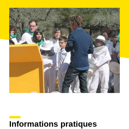
Les visiteurs ont également la possibilité de se
renseigner sur les outils spéciaux utilisés par
l'apiculteur et comment les utiliser, en costume
d'apiculteur.
Point de rendez-vos: Muria Centre d'Interpretació
Apícola. Av. Catalunya, 23; El Perelló (Terres de
l'Ebre).
La visite dure 2 heures. Les visites sont à 10h et à
17h.
Dates de fermeture: 01/01, 06/01, 17/01, lundi de
Pâques, 01/05, 24/06, 15/08, 11/09, 12/10, 01/11,
25/12, 26/12.
Accessibilité: Installation sans obstacles pour les
personnes handicapées.
Informations pratiques