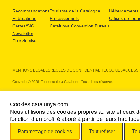
Recommandations
Tourisme de la Catalogne
Hébergements t
Publications
Professionnels
Offices de tour
Cartes/SIG
Catalunya Convention Bureau
Newsletter
Plan du site
MENTIONS LÉGALES
RÈGLES DE CONFIDENTIALITÉ
COOKIES
ACCESSIB
Copyright © 2026. Tourisme de la Catalogne. Tous droits réservés.
Cookies catalunya.com
Nous utilisons des cookies propres au site et ceux d
NOS PARTENAIRES
fonction d’un profil élaboré à partir de leurs habitu
Paramétrage de cookies
Tout refuser
Tou