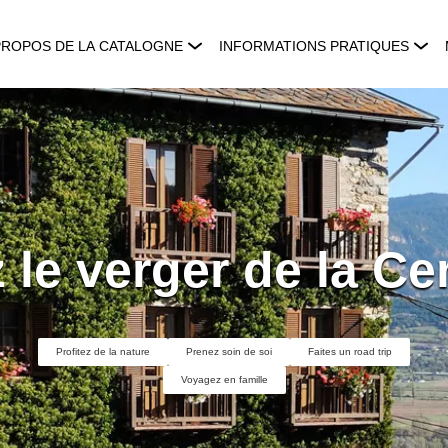
PROPOS DE LA CATALOGNE
INFORMATIONS PRATIQUES
z le verger de la C
Profitez de la nature
Prenez soin de soi
Faites un road trip
Voyagez en famille