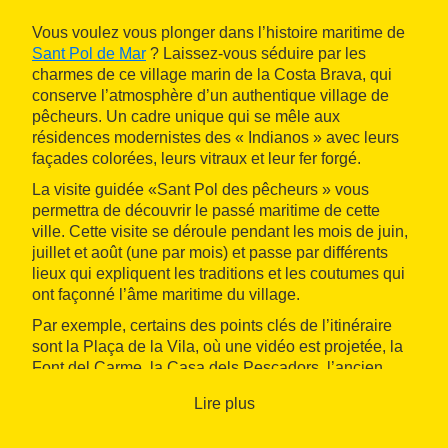
Vous voulez vous plonger dans l’histoire maritime de
Sant Pol de Mar
? Laissez-vous séduire par les
charmes de ce village marin de la Costa Brava, qui
conserve l’atmosphère d’un authentique village de
pêcheurs. Un cadre unique qui se mêle aux
résidences modernistes des « Indianos » avec leurs
façades colorées, leurs vitraux et leur fer forgé.
La visite guidée «Sant Pol des pêcheurs » vous
permettra de découvrir le passé maritime de cette
ville. Cette visite se déroule pendant les mois de juin,
juillet et août (une par mois) et passe par différents
lieux qui expliquent les traditions et les coutumes qui
ont façonné l’âme maritime du village.
Par exemple, certains des points clés de l’itinéraire
sont la Plaça de la Vila, où une vidéo est projetée, la
Font del Carme, la Casa dels Pescadors, l’ancien
atelier de fabrication de filets, le Salí de Can Serra, la
Lire plus
plage des Barques et la Caseta del Motor.
Les visites guidées sont une occasion unique de