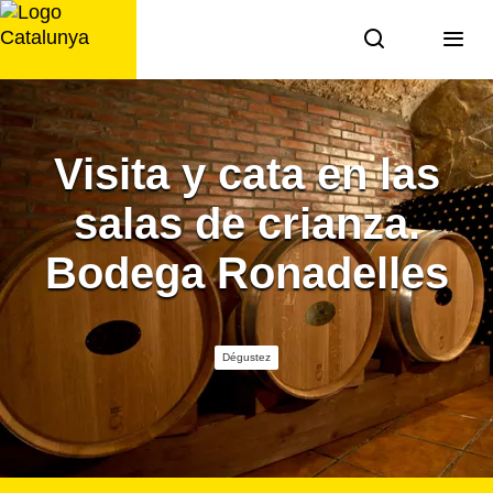
Aller
au
contenu
Visita y cata en las
salas de crianza.
Bodega Ronadelles
Dégustez