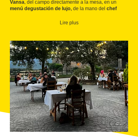
Vansa
, del campo directamente a la mesa, en un
menú degustación de lujo,
de la mano del
chef
Sergi de Meià
y del ganador de la novena edición de
Masterchef
y colaborador del programa
Cuines
en
Lire plus
TV3,
Arnau París
. Para este menú degustación, los
chefs incorporan cinco platos acompañados de un
maridaje de vinos y cava de La Vansa.
Esta actividad, pensada para disfrutar con los cinco
sentidos en un entorno de tradición familiar, está
disponible durante todo el año para
grupos de hasta
diez personas
.