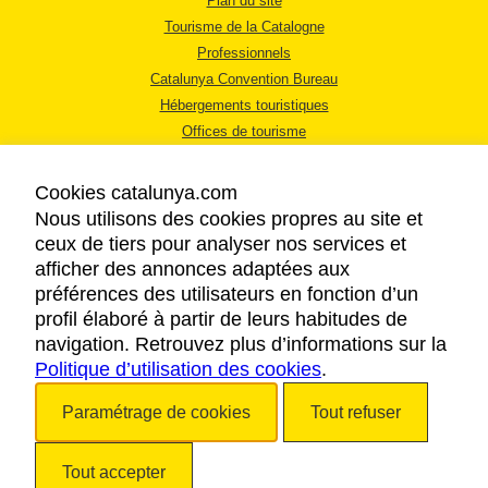
Plan du site
Tourisme de la Catalogne
Professionnels
Catalunya Convention Bureau
Hébergements touristiques
Offices de tourisme
Cookies catalunya.com
Nous utilisons des cookies propres au site et
ceux de tiers pour analyser nos services et
afficher des annonces adaptées aux
MENTIONS LÉGALES
préférences des utilisateurs en fonction d’un
RÈGLES DE CONFIDENTIALITÉ
profil élaboré à partir de leurs habitudes de
COOKIES
navigation. Retrouvez plus d’informations sur la
Politique d’utilisation des cookies
ACCESSIBILITÉ
.
Paramétrage de cookies
Tout refuser
Copyright © 2026. Tourisme de la Catalogne. Tous droits réservés.
Tout accepter