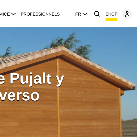
SHOP
MICE
PROFESSIONNELS
FR
 Pujalt y
iverso