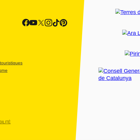
ouristiques
isme
ILITÉ