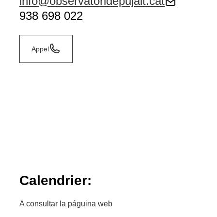
info@observatoridepujalt.cat
938 698 022
Appel
Calendrier:
A consultar la páguina web