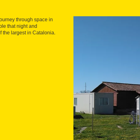
 journey through space in
ble that night and
 the largest in Catalonia.