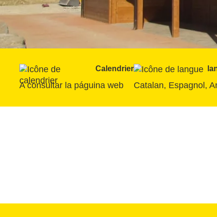
Calendrier
la
A consultar la páguina web
Catalan, Espagnol, A