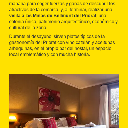
mañana para coger fuerzas y ganas de descubrir los
atractivos de la comarca, y, al terminar, realizar una
visita a las Minas de Bellmunt del Priorat
, una
colonia única, patrimonio arquitectónico, económico y
cultural de la zona.
Durante el desayuno, sirven platos típicos de la
gastronomía del Priorat con vino catalán y aceitunas
arbequinas, en el propio bar del hostal, un espacio
local emblemático y con mucha historia.