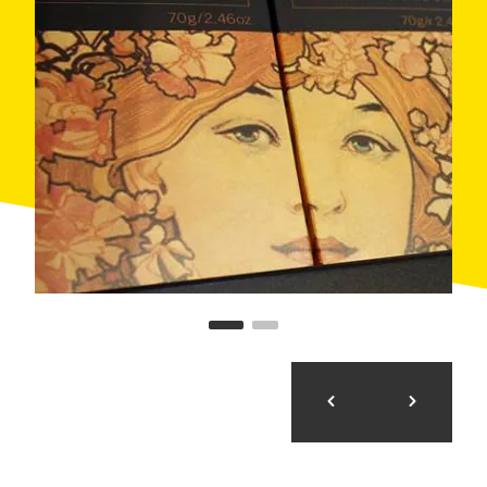
Ensuite nous allons vers la cave Freixenet pour
profiter d'une visite guidée de 90 minutes à travers
l'histoire de la production de cava: tradition et
innovation combinées avec la dégustation d'un verre
frais et pétillant de champagne.
Après la visite un déjeuner typique catalan nous
attend à Sant Sadurní d'Anoia. Et pour finir le repas
profitez d'une visite de l'expérience du chocolat, une
introduction éducative et délicieuse dans le monde
fascinant des artisans chocolatiers, avec une
dégustation de chocolat.
Puis retour à Barcelone, où nous arrivons à 17.30h.
Ce qui est inclus:
Transport en bus
Guide à bord: Simultanément en castillan,
catalan, français et anglais.
Guide (parlant anglais, français, espagnol et
catalan)
Documentation, des bons et des cartes: