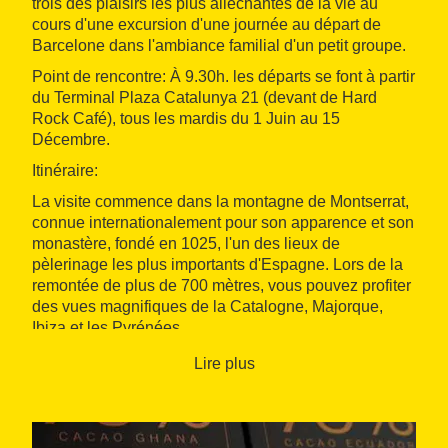
trois des plaisirs les plus alléchantes de la vie au
cours d'une excursion d'une journée au départ de
Barcelone dans l'ambiance familial d'un petit groupe.
Point de rencontre: À 9.30h. les départs se font à partir
du Terminal Plaza Catalunya 21 (devant de Hard
Rock Café), tous les mardis du 1 Juin au 15
Décembre.
Itinéraire:
La visite commence dans la montagne de Montserrat,
connue internationalement pour son apparence et son
monastère, fondé en 1025, l'un des lieux de
pèlerinage les plus importants d'Espagne. Lors de la
remontée de plus de 700 mètres, vous pouvez profiter
des vues magnifiques de la Catalogne, Majorque,
Ibiza et les Pyrénées.
Dans la basilique nous pourrons admirer La
Lire plus
Moreneta, la Vierge Noire, sainte patronne de la
Catalogne. Le chœur de la basilique, qui date du
13ème siècle est l'un des chœurs de garçons les plus
anciens en Europe.