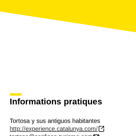
Timetable:
Start time: 11h. am.
Duration: 2.30h.
The visit takes place every Sunday of the year
Languages: Catalan, Spanish, English and French
Meeting Point: Square Paiolet (Shop Conficon) -
Tortosa
Accessibility: The experience is accessible for people
with reduced mobility.
Free for children under 9 years.
Informations pratiques
Tortosa y sus antiguos habitantes
http://experience.catalunya.com/