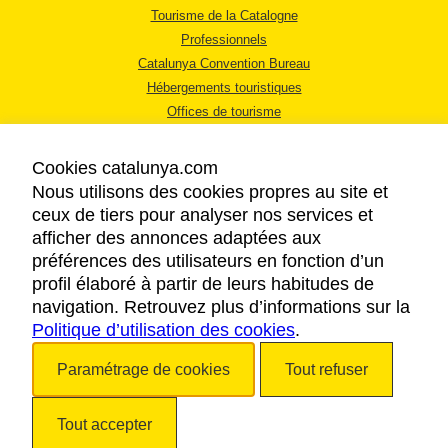
Tourisme de la Catalogne
Professionnels
Catalunya Convention Bureau
Hébergements touristiques
Offices de tourisme
Cookies catalunya.com
Nous utilisons des cookies propres au site et
ceux de tiers pour analyser nos services et
afficher des annonces adaptées aux
MENTIONS LÉGALES
préférences des utilisateurs en fonction d’un
RÈGLES DE CONFIDENTIALITÉ
profil élaboré à partir de leurs habitudes de
COOKIES
navigation. Retrouvez plus d’informations sur la
ACCESSIBILITÉ
Politique d’utilisation des cookies
.
Paramétrage de cookies
Tout refuser
Copyright © 2026. Tourisme de la Catalogne. Tous droits réservés.
Tout accepter