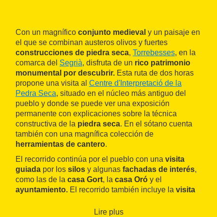
Con un magnífico
conjunto medieval
y un paisaje en
el que se combinan austeros olivos y fuertes
construcciones de piedra seca
,
Torrebesses
, en la
comarca del
Segrià
, disfruta de un
rico patrimonio
monumental por descubrir.
Esta ruta de dos horas
propone una visita al
Centre d'Interpretació de la
Pedra Seca
, situado en el núcleo más antiguo del
pueblo y donde se puede ver una exposición
permanente con explicaciones sobre la
técnica
constructiva de la
piedra seca
. En el sótano cuenta
también con una magnífica colección de
herramientas de cantero
.
El recorrido continúa por el pueblo con una
visita
guiada
por los
silos
y algunas
fachadas de interés
,
como las de la
casa Gort
, la
casa Oró
y el
ayuntamiento.
El recorrido también incluye la
visita
de la iglesia Nueva
y la
iglesia románica de Sant
Salvador
, declarada bien cultural de interés nacional,
Lire plus