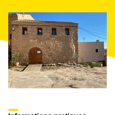
que destaca por su
retablo gótico de la escuela
leridana
, un ejemplar único en toda la comarca.
Esta Ruta monumental se puede hacer los fines de
semana durante todo el año y las explicaciones
pueden ser
en lengua de signos
si se solicita
previamente.