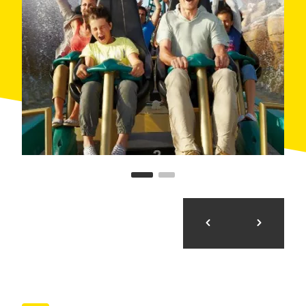
manquez pas la génération pour toujours, un écran
fantastique de musique, la danse, l'acrobatie et de
lumières au Grand Théâtre Impérial.
Que le spectacle commence!
Le prix comprend:
Entraîneur de la climatisation.
L'entrée au parc Port Aventura.
Le prix ne comprend pas:
Repas ou autres services non spécifiés.
Point de rencontre et d'arrivée: Bureau Voyage Julia -
Balmes, 5 (Barcelone). Nous vous recommandons de
vous présenter au lieu de rendez-vous 15 minutes
avant l'heure de départ.
Horaire:
De 19/03/2016 à 28/03/2016: 09:30 - 21:00h:
lundi et le samedi
De 29/03/2016 à 15/05/2016: 09:30 - 21:00h le
samedi