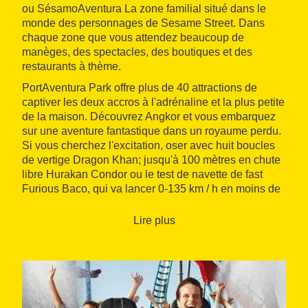
ou SésamoAventura La zone familial situé dans le
monde des personnages de Sesame Street. Dans
chaque zone que vous attendez beaucoup de
manèges, des spectacles, des boutiques et des
restaurants à thème.
PortAventura Park offre plus de 40 attractions de
captiver les deux accros à l'adrénaline et la plus petite
de la maison. Découvrez Angkor et vous embarquez
sur une aventure fantastique dans un royaume perdu.
Si vous cherchez l'excitation, oser avec huit boucles
de vertige Dragon Khan; jusqu'à 100 mètres en chute
libre Hurakan Condor ou le test de navette de fast
Furious Baco, qui va lancer 0-135 km / h en moins de
3,5 secondes; et, bien sûr, sans oublier la baisse
spectaculaire de 76 mètres qui attend au roller coaster
Lire plus
le plus élevé en Europe: Shambhala
Activités et plus encore! PortAventura Park, vous
pouvez profiter tous les jours jusqu'à 40 spectacles
éblouissants: danses de cancan, acrobaties, danses
et beaucoup polynésienne tribale de l'humour. Ne