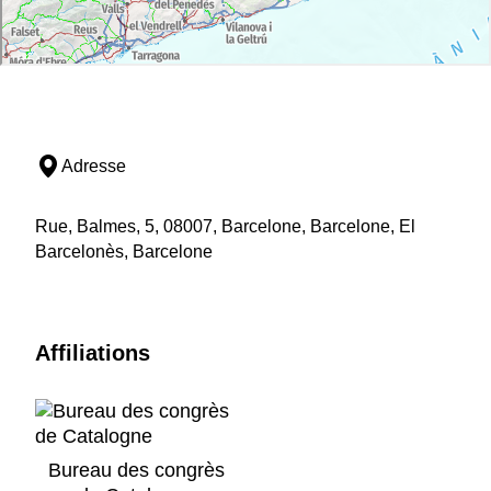
Chine. Important: La sortie de PortAventura à
Barcelone en 0030. S'il vous plaît être très précis car il
est le seul moyen de transport disponible pour revenir
à Barcelone.
Durée du service: 12h. environ
Accessibilité
Adresse
Service accessible aux personnes à mobilité
réduite, mais devrait être en mesure de monter
des escaliers. Nos bus ne sont pas équipés pour
Rue, Balmes, 5, 08007, Barcelone, Barcelone, El
élever une plate-forme en fauteuil roulant.
Barcelonès, Barcelone
Un site Web peut être trouvé attractions
PortAventura qui sont accessibles aux
personnes
handicapées
http://www.portaventura.cat/faldon-
Affiliations
seo/discapacitats
Bureau des congrès