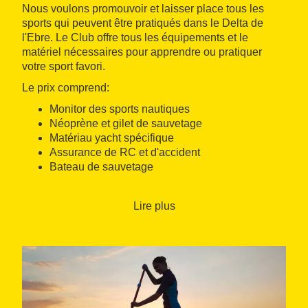
Nous voulons promouvoir et laisser place tous les
sports qui peuvent être pratiqués dans le Delta de
l'Ebre. Le Club offre tous les équipements et le
matériel nécessaires pour apprendre ou pratiquer
votre sport favori.
Le prix comprend:
Monitor des sports nautiques
Néoprène et gilet de sauvetage
Matériau yacht spécifique
Assurance de RC et d'accident
Bateau de sauvetage
Calendrier:
Lire plus
Ouvert toute l'année, du lundi au dimanche.
Le cours commence à 10h.
Cours d'initiation: 4h.
Cours d'amélioration: 3h.
Point de rencontre: Le cours a lieu dans l'École
nautique à la Promenade Urbanisation Riomar. Dans
Darwing Beach.