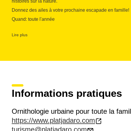
histoires sur la nature.
Donnez des ailes à votre prochaine escapade en famille!
Quand: toute l'année
Où: Parc dels Estanys de Platja d'Aro
Lire plus
Organise: Commune de Castell-Platja d'Aro
Informations pratiques
Ornithologie urbaine pour toute la famil
https://www.platjadaro.com
turisme@platjadaro.com