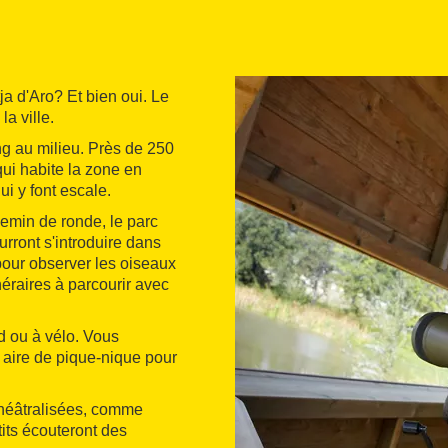
ja d'Aro? Et bien oui. Le
a ville.
g au milieu. Près de 250
qui habite la zone en
i y font escale.
hemin de ronde, le parc
urront s'introduire dans
pour observer les oiseaux
inéraires à parcourir avec
d ou à vélo. Vous
e aire de pique-nique pour
 théâtralisées, comme
tits écouteront des