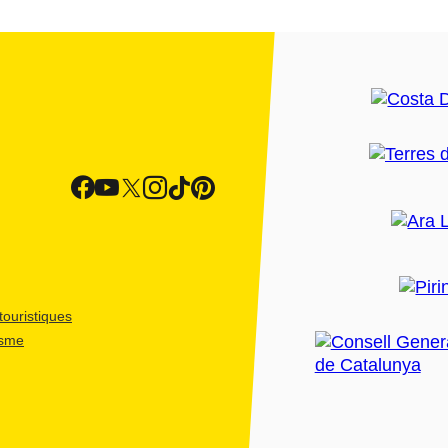
ouristiques
isme